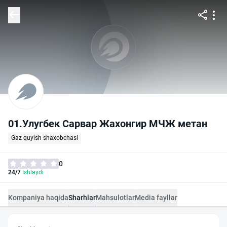
01.Улугбек Сарвар Жахонгир МЧЖ метан
Gaz quyish shaxobchasi
0
24/7
Ishlaydi
Kompaniya haqida
Sharhlar
Mahsulotlar
Media fayllar