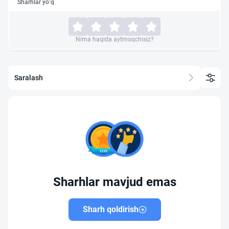
Sharhlar yo‘q
Nima haqida aytmoqchisiz?
Saralash
Sharhlar mavjud emas
Sharh qoldirish