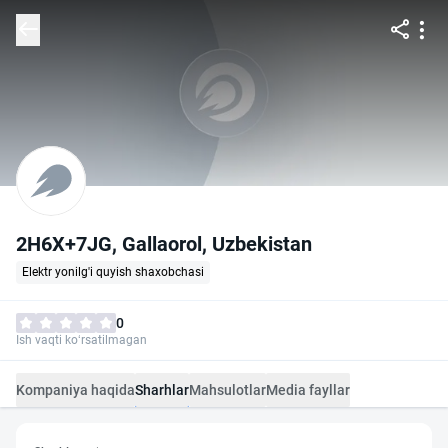
2H6X+7JG, Gallaorol, Uzbekistan
Elektr yonilg'i quyish shaxobchasi
0
Ish vaqti ko‘rsatilmagan
Kompaniya haqida
Sharhlar
Mahsulotlar
Media fayllar