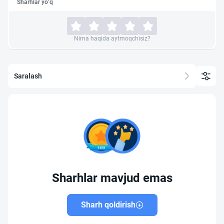
Sharhlar yo‘q
Nima haqida aytmoqchisiz?
Saralash
Sharhlar mavjud emas
Sharh qoldirish