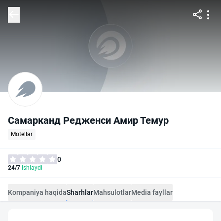
Самарканд Редженси Амир Темур
Motellar
0
24/7
Ishlaydi
Kompaniya haqida
Sharhlar
Mahsulotlar
Media fayllar