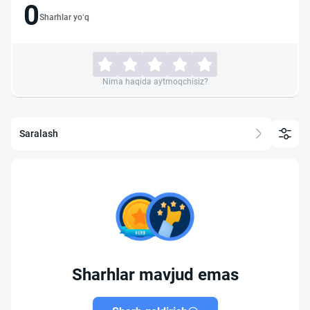
0
Sharhlar yo‘q
Nima haqida aytmoqchisiz?
Saralash
Sharhlar mavjud emas