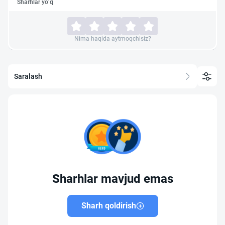
Sharhlar yo‘q
Nima haqida aytmoqchisiz?
Saralash
Sharhlar mavjud emas
Sharh qoldirish