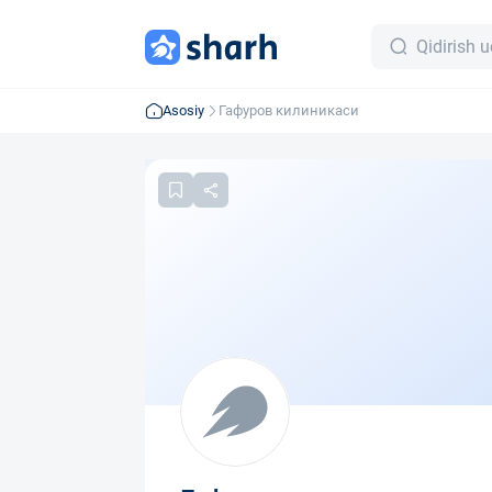
Asosiy
Гафуров килиникаси