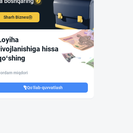
a boshqaring
Sharh Biznes
Loyiha
rivojlanishiga hissa
qo‘shing
ordam miqdori
Qo‘llab-quvvatlash