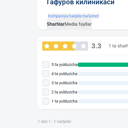
Гафуров килиникаси
Kompaniya haqida ma'lumot
Sharhlar
Media fayllar
3.3
1 ta shar
5 ta yulduzcha
4 ta yulduzcha
3 ta yulduzcha
2 ta yulduzcha
1 ta yulduzcha
1 dan 1 - 1 natijalar