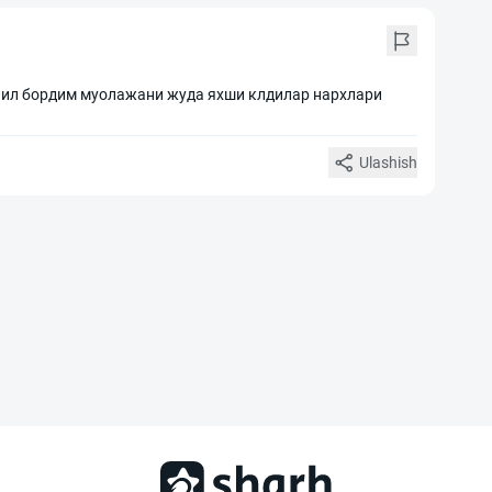
 йил бордим муолажани жуда яхши клдилар нархлари
Ulashish