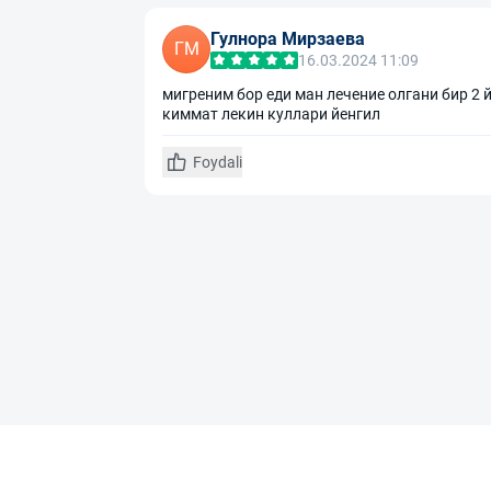
Гулнора Мирзаева
ГМ
16.03.2024 11:09
мигреним бор еди ман лечение олгани бир 2
киммат лекин куллари йенгил
Foydali