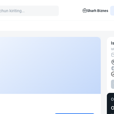
Sharh Biznes
I
Is
O
O