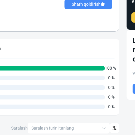
v
Sharh qoldirish
h
100 %
Y
0 %
0 %
0 %
0 %
Saralash
Saralash turini tanlang