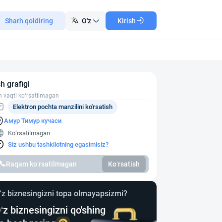
Sharh qoldiring
O'z
Kirish
sh grafigi
h vaqti ko‘rsatilmagan
Elektron pochta manzilini ko'rsatish
Амур Тимур кучаси
Ko‘rsatilmagan
Siz ushbu tashkilotning egasimisiz?
Raqam ko‘rsatilmagan
Ko‘rsatish
‘z biznesingizni topa olmayapsizmi?
‘z biznesingizni qo'shing