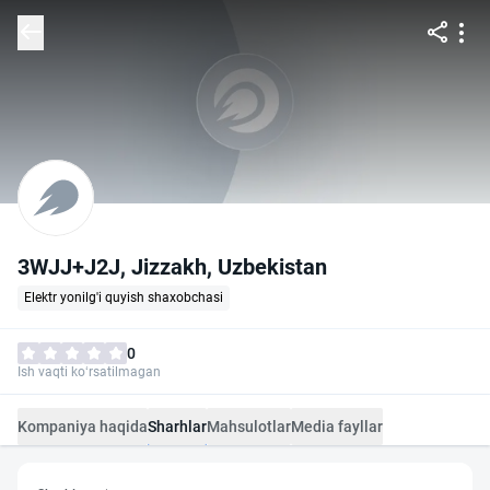
3WJJ+J2J, Jizzakh, Uzbekistan
Elektr yonilg'i quyish shaxobchasi
0
Ish vaqti ko‘rsatilmagan
Kompaniya haqida
Sharhlar
Mahsulotlar
Media fayllar