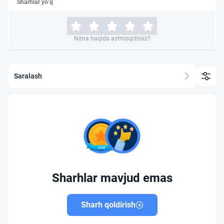
Sharhlar yo‘q
Nima haqida aytmoqchisiz?
Saralash
Sharhlar mavjud emas
Sharh qoldirish