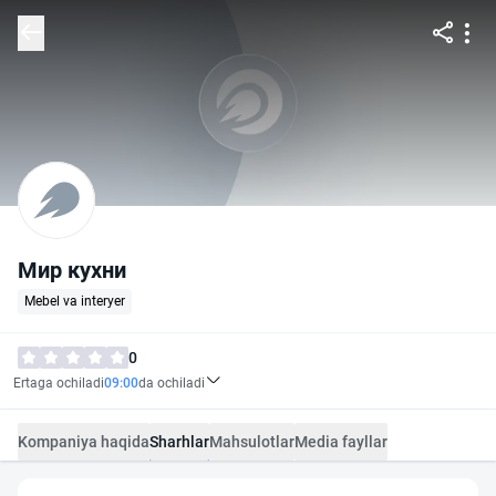
Мир кухни
Mebel va interyer
0
Ertaga ochiladi
09:00
da ochiladi
Kompaniya haqida
Sharhlar
Mahsulotlar
Media fayllar