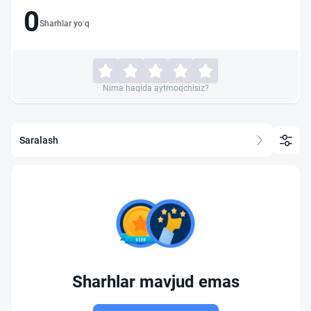
0
Sharhlar yo‘q
Nima haqida aytmoqchisiz?
Saralash
Sharhlar mavjud emas