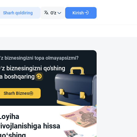
Sharh qoldiring
O'z
Kirish
‘z biznesingizni topa olmayapsizmi?
‘z biznesingizni qo'shing
a boshqaring
Sharh Biznes
Loyiha
rivojlanishiga hissa
qo‘shing