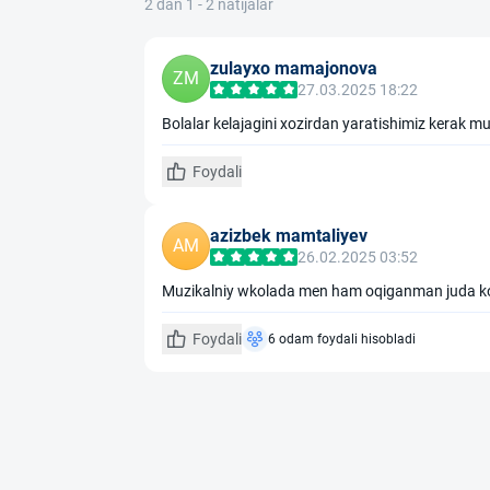
2 dan 1 - 2 natijalar
zulayxo mamajonova
ZM
27.03.2025 18:22
Bolalar kelajagini xozirdan yaratishimiz kerak mu
Foydali
azizbek mamtaliyev
AM
26.02.2025 03:52
Muzikalniy wkolada men ham oqiganman juda ko
Foydali
6 odam foydali hisobladi