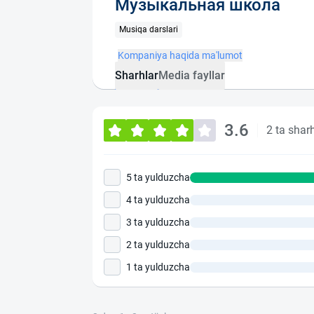
Музыкальная школа
Musiqa darslari
Kompaniya haqida ma'lumot
Sharhlar
Media fayllar
3.6
2 ta shar
5 ta yulduzcha
4 ta yulduzcha
3 ta yulduzcha
2 ta yulduzcha
1 ta yulduzcha