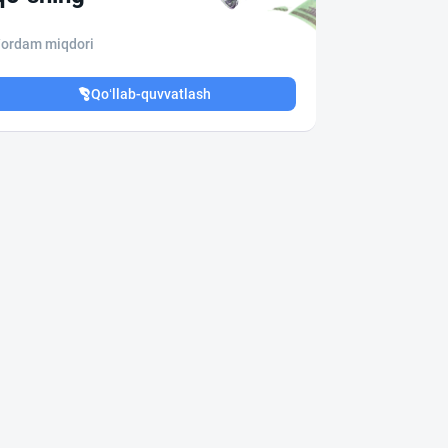
ordam miqdori
Qo‘llab-quvvatlash