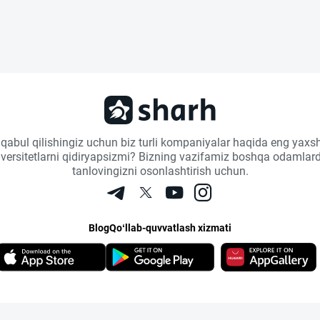
 qabul qilishingiz uchun biz turli kompaniyalar haqida eng yaxsh
niversitetlarni qidiryapsizmi? Bizning vazifamiz boshqa odamlard
tanlovingizni osonlashtirish uchun.
Blog
Qo‘llab-quvvatlash xizmati