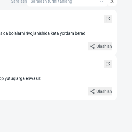
Saralash
Saralash turini tanlang
siqa bolalarni rivojlanishida kata yordam beradi
Ulashish
p yutuqlarga eriwasiz
Ulashish