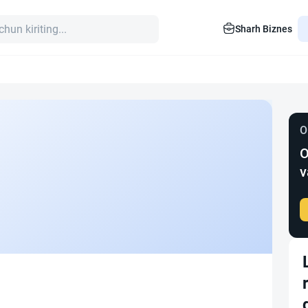
Sharh Biznes
O
O
v