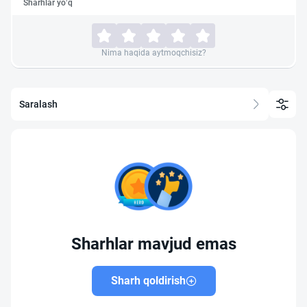
Sharhlar yo‘q
Nima haqida aytmoqchisiz?
Saralash
Sharhlar mavjud emas
Sharh qoldirish