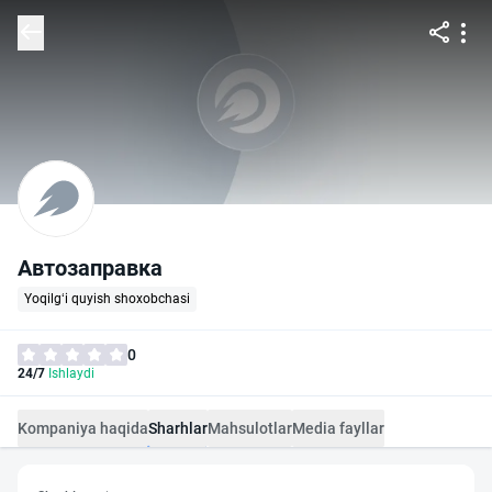
Автозаправка
Yoqilg‘i quyish shoxobchasi
0
24/7
Ishlaydi
Kompaniya haqida
Sharhlar
Mahsulotlar
Media fayllar