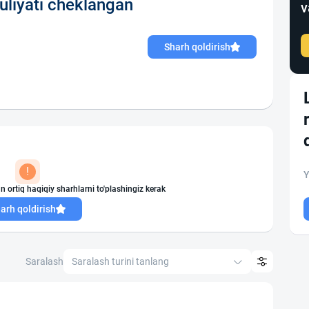
liyati cheklangan
v
Sharh qoldirish
!
Y
n ortiq haqiqiy sharhlarni to'plashingiz kerak
arh qoldirish
Saralash
Saralash turini tanlang