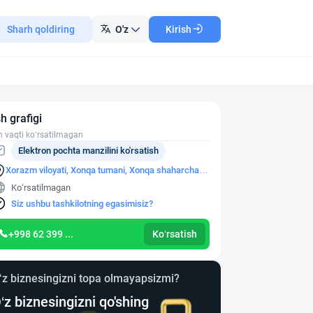
Sharh qoldiring
O'z
Kirish
sh grafigi
h vaqti ko‘rsatilmagan
Elektron pochta manzilini ko'rsatish
Xorazm viloyati, Xonqa tumani, Xonqa shaharchasi
M.Abdullaev ko'chasi, 35-uy
Ko‘rsatilmagan
Siz ushbu tashkilotning egasimisiz?
+998 62 399 ...
Ko‘rsatish
‘z biznesingizni topa olmayapsizmi?
‘z biznesingizni qo'shing