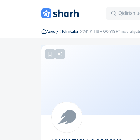
Asosiy
Klinikalar
"AKIK TISH QO'YISH" mas`uliyat
jamiyati