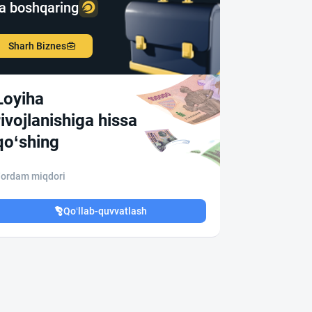
a boshqaring
Sharh Biznes
Loyiha
rivojlanishiga hissa
qo‘shing
ordam miqdori
Qo‘llab-quvvatlash