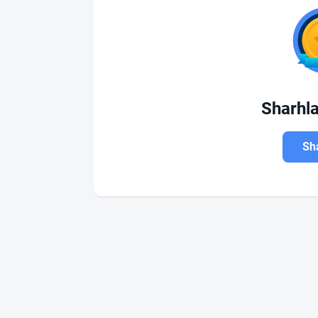
Sharhl
Sha