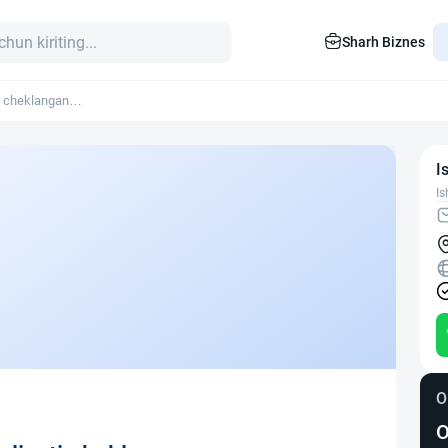
Sharh Biznes
i cheklangan
I
Is
O
O