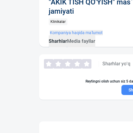
"AKIK TISH QO'YISH" mas`u
jamiyati
Klinikalar
Kompaniya haqida ma'lumot
Sharhlar
Media fayllar
Sharhlar yo‘q
Reytingni olish uchun siz 5 da
Sh