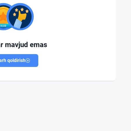
ar mavjud emas
rh qoldirish