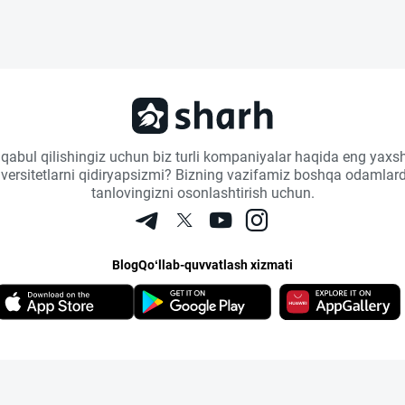
 qabul qilishingiz uchun biz turli kompaniyalar haqida eng yaxsh
niversitetlarni qidiryapsizmi? Bizning vazifamiz boshqa odamlard
tanlovingizni osonlashtirish uchun.
Blog
Qo‘llab-quvvatlash xizmati