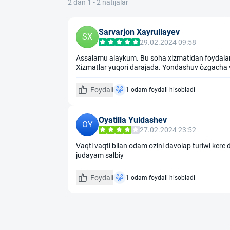
2 dan 1 - 2 natijalar
Sarvarjon Xayrullayev
SX
29.02.2024 09:58
Assalamu alaykum. Bu soha xizmatidan foydalani
Xizmatlar yuqori darajada. Yondashuv òzgacha v
Foydali
1 odam foydali hisobladi
Oyatilla Yuldashev
OY
27.02.2024 23:52
Vaqti vaqti bilan odam ozini davolap turiwi ker
judayam salbiy
Foydali
1 odam foydali hisobladi