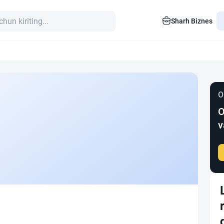
Sharh Biznes
O
O
v