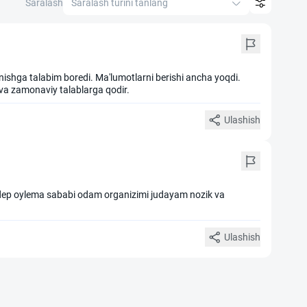
Saralash
Saralash turini tanlang
shga talabim boredi. Ma'lumotlarni berishi ancha yoqdi.
a zamonaviy talablarga qodir.
Ulashish
e dep oylema sababi odam organizimi judayam nozik va
Ulashish