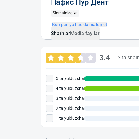
Нафис Нур Дент
Stomatologiya
Kompaniya haqida ma'lumot
Sharhlar
Media fayllar
3.4
2 ta shar
5 ta yulduzcha
4 ta yulduzcha
3 ta yulduzcha
2 ta yulduzcha
1 ta yulduzcha