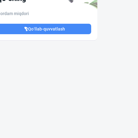
ordam miqdori
Qo‘llab-quvvatlash