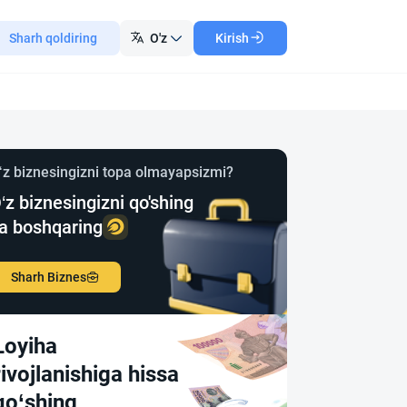
Sharh qoldiring
O'z
Kirish
‘z biznesingizni topa olmayapsizmi?
‘z biznesingizni qo'shing
a boshqaring
Sharh Biznes
Loyiha
rivojlanishiga hissa
qo‘shing