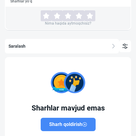
Sharhlar yo‘q
Nima haqida aytmoqchisiz?
Saralash
Sharhlar mavjud emas
Sharh qoldirish