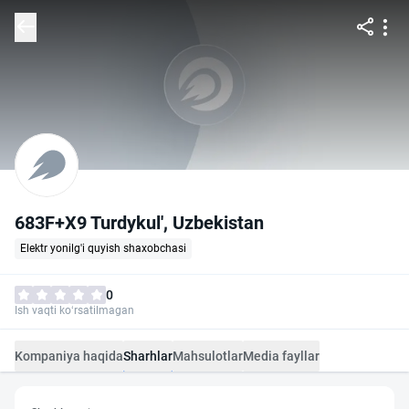
683F+X9 Turdykul', Uzbekistan
Elektr yonilg'i quyish shaxobchasi
0
Ish vaqti ko‘rsatilmagan
Kompaniya haqida
Sharhlar
Mahsulotlar
Media fayllar