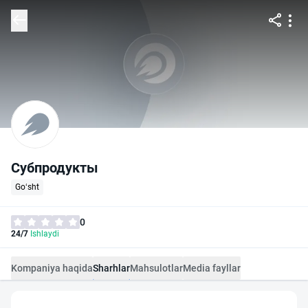
Субпродукты
Go‘sht
0
24/7
Ishlaydi
Kompaniya haqida
Sharhlar
Mahsulotlar
Media fayllar