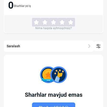
0
Sharhlar yo‘q
Nima haqida aytmoqchisiz?
Saralash
Sharhlar mavjud emas