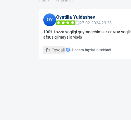
1 dan 1 - 1 natijalar
Oyatilla Yuldashev
OY
27.02.2024 23:23
100% tozza yoqilgi quymoqchimisiz сампи yoqilg
afsus qilmaysilar👍👍
Foydali
1 odam foydali hisobladi