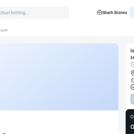
Sharh Biznes
нция
I
2
O
O