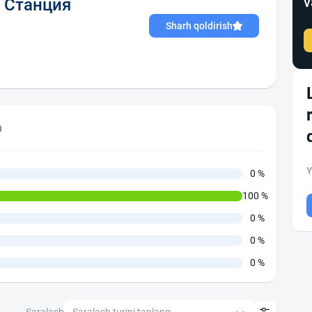
v
 Станция
Sharh qoldirish
h
Y
0 %
100 %
0 %
0 %
0 %