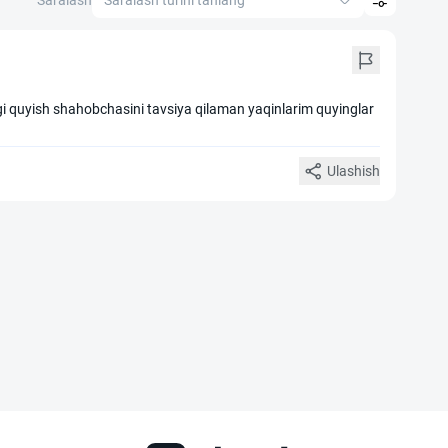
Saralash
Saralash turini tanlang
i quyish shahobchasini tavsiya qilaman yaqinlarim quyinglar
Ulashish