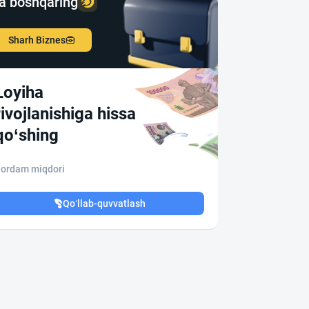
a boshqaring
Sharh Biznes
Loyiha
rivojlanishiga hissa
qo‘shing
ordam miqdori
Qo‘llab-quvvatlash