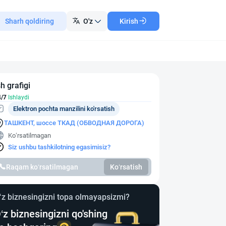
Sharh qoldiring
O'z
Kirish
sh grafigi
4/7
Ishlaydi
Elektron pochta manzilini ko'rsatish
ТАШКЕНТ, шоссе ТКАД (ОБВОДНАЯ ДОРОГА)
Ko‘rsatilmagan
Siz ushbu tashkilotning egasimisiz?
Raqam ko‘rsatilmagan
Ko‘rsatish
‘z biznesingizni topa olmayapsizmi?
‘z biznesingizni qo'shing