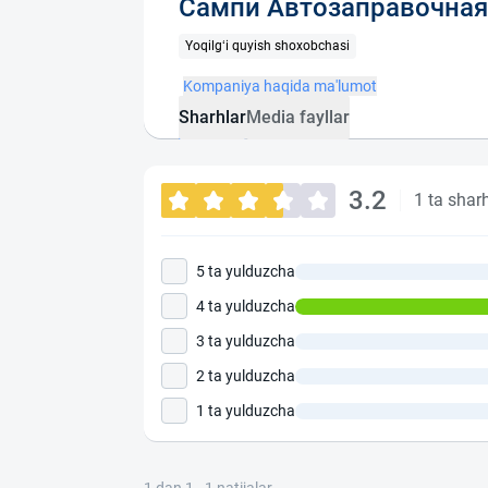
Сампи Автозаправочная
Yoqilg‘i quyish shoxobchasi
Kompaniya haqida ma'lumot
Sharhlar
Media fayllar
3.2
1 ta shar
5 ta yulduzcha
4 ta yulduzcha
3 ta yulduzcha
2 ta yulduzcha
1 ta yulduzcha