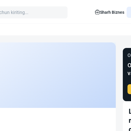
Sharh Biznes
O
O
v