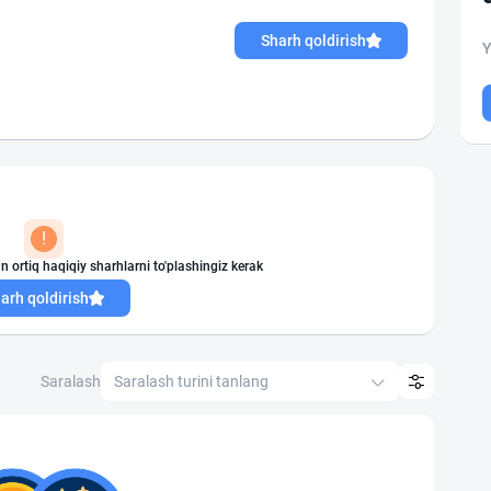
Sharh qoldirish
Y
!
n ortiq haqiqiy sharhlarni to'plashingiz kerak
arh qoldirish
Saralash
Saralash turini tanlang