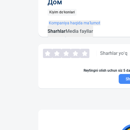
Дом
Kiyim do‘konlari
Kompaniya haqida ma'lumot
Sharhlar
Media fayllar
Sharhlar yo‘q
Reytingni olish uchun siz 5 da
Sh