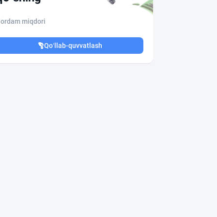
ordam miqdori
Qo‘llab-quvvatlash