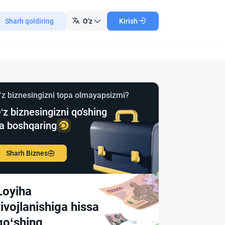
Sharh qoldiring
O'z
Kirish
‘z biznesingizni topa olmayapsizmi?
‘z biznesingizni qo'shing
a boshqaring
Sharh Biznes
Loyiha
rivojlanishiga hissa
qo‘shing