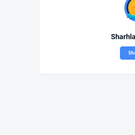
Sharhl
Sha