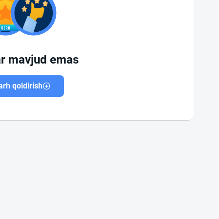
ar mavjud emas
rh qoldirish