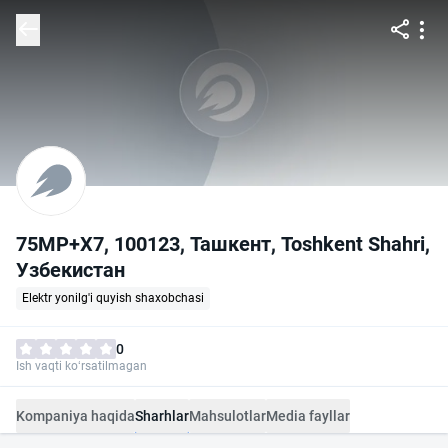
75MP+X7, 100123, Ташкент, Toshkent Shahri,
Узбекистан
Elektr yonilg'i quyish shaxobchasi
0
Ish vaqti ko‘rsatilmagan
Kompaniya haqida
Sharhlar
Mahsulotlar
Media fayllar