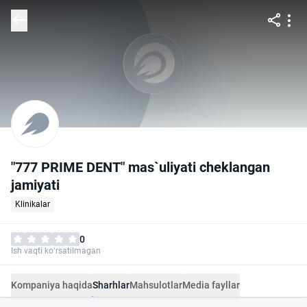
"777 PRIME DENT" mas`uliyati cheklangan
jamiyati
Klinikalar
0
Ish vaqti ko‘rsatilmagan
Kompaniya haqida
Sharhlar
Mahsulotlar
Media fayllar