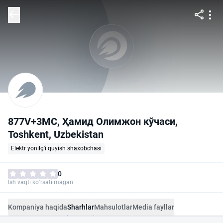
877V+3MC, Ҳамид Олимжон кўчаси,
Тоshkent, Uzbekistan
Elektr yonilg'i quyish shaxobchasi
0
Ish vaqti ko‘rsatilmagan
Kompaniya haqida
Sharhlar
Mahsulotlar
Media fayllar