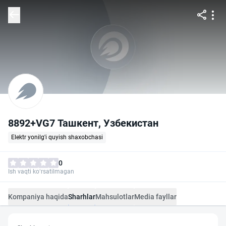
8892+VG7 Ташкент, Узбекистан
Elektr yonilg'i quyish shaxobchasi
0
Ish vaqti ko‘rsatilmagan
Kompaniya haqida
Sharhlar
Mahsulotlar
Media fayllar