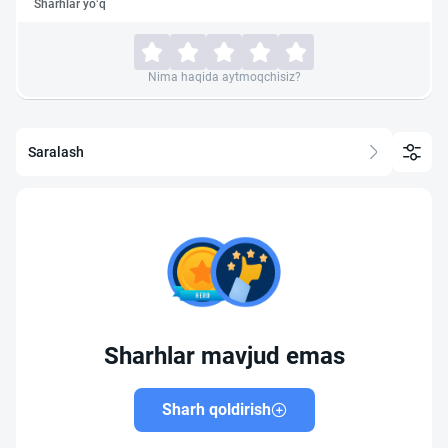
Sharhlar yo‘q
Nima haqida aytmoqchisiz?
Saralash
Sharhlar mavjud emas
Sharh qoldirish