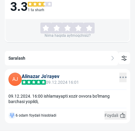
3.3
1 ta sharh
Nima haqida aytmoqchisiz?
Saralash
Alinazar Joʼrayev
AJ
09.12.2024 16:01
09.12.2024. 16:00 ishlamayapti xozir ovvora boʼlmang
barchasi yopildi,
Foydali
6 odam foydali hisobladi