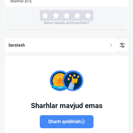
Sharhlar yo‘q
Nima haqida aytmoqchisiz?
Saralash
Sharhlar mavjud emas
Sharh qoldirish