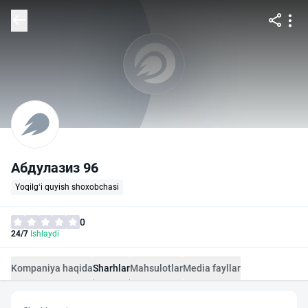
Абдулазиз 96
Yoqilg‘i quyish shoxobchasi
0
24/7
Ishlaydi
Kompaniya haqida
Sharhlar
Mahsulotlar
Media fayllar