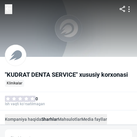
"KUDRAT DENTA SERVICE" xususiy korxonasi
Klinikalar
0
Ish vaqti ko‘rsatilmagan
Kompaniya haqida
Sharhlar
Mahsulotlar
Media fayllar