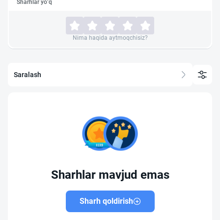
Sharhlar yo‘q
Nima haqida aytmoqchisiz?
Saralash
Sharhlar mavjud emas
Sharh qoldirish