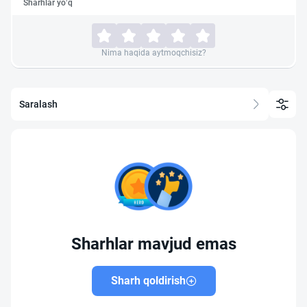
Sharhlar yo‘q
Nima haqida aytmoqchisiz?
Saralash
Sharhlar mavjud emas
Sharh qoldirish