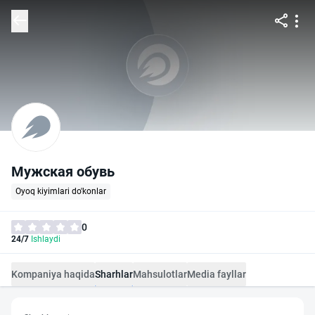
Мужская обувь
Oyoq kiyimlari do'konlar
0
24/7
Ishlaydi
Kompaniya haqida
Sharhlar
Mahsulotlar
Media fayllar