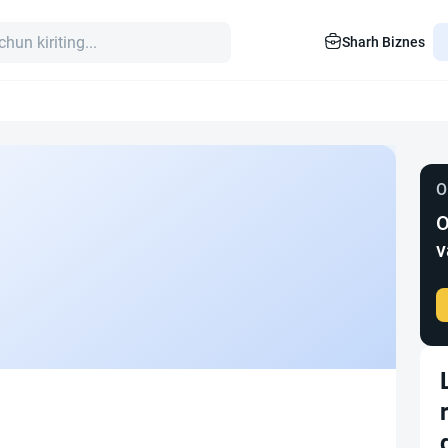
Sharh Biznes
O
O
v