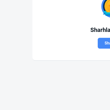
Sharhl
Sha