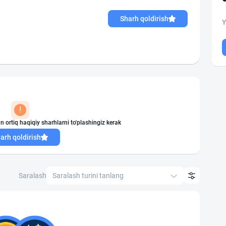
Sharh qoldirish
Y
!
n ortiq haqiqiy sharhlarni to'plashingiz kerak
arh qoldirish
Saralash
Saralash turini tanlang