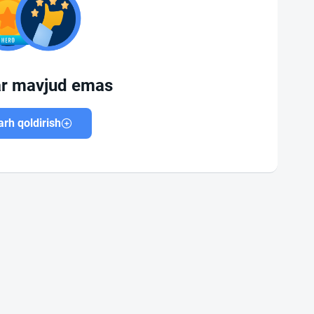
ar mavjud emas
rh qoldirish