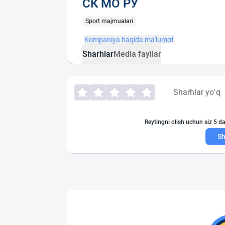
СК МО РУ
Sport majmualari
Kompaniya haqida ma'lumot
Sharhlar
Media fayllar
Sharhlar yo‘q
Reytingni olish uchun siz 5 da
Sh