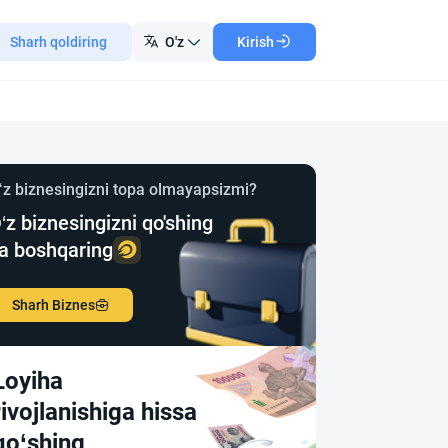
Sharh qoldiring
O'z
Kirish
‘z biznesingizni topa olmayapsizmi?
‘z biznesingizni qo'shing
a boshqaring
Sharh Biznes
Loyiha
rivojlanishiga hissa
qo‘shing