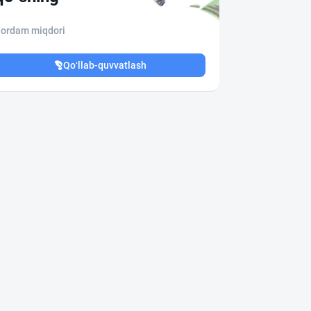
ordam miqdori
Qo‘llab-quvvatlash