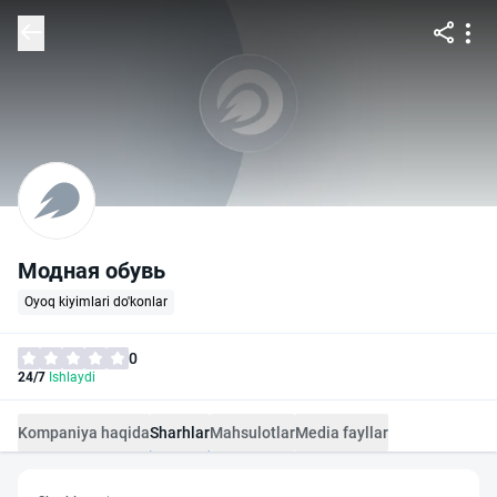
Модная обувь
Oyoq kiyimlari do'konlar
0
24/7
Ishlaydi
Kompaniya haqida
Sharhlar
Mahsulotlar
Media fayllar