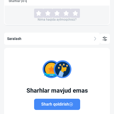
Sharhlar yo‘q
Nima haqida aytmoqchisiz?
Saralash
Sharhlar mavjud emas
Sharh qoldirish