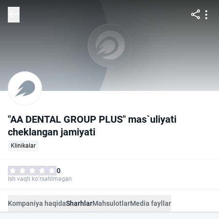
"AA DENTAL GROUP PLUS" mas`uliyati
cheklangan jamiyati
Klinikalar
0
Ish vaqti ko‘rsatilmagan
Kompaniya haqida
Sharhlar
Mahsulotlar
Media fayllar