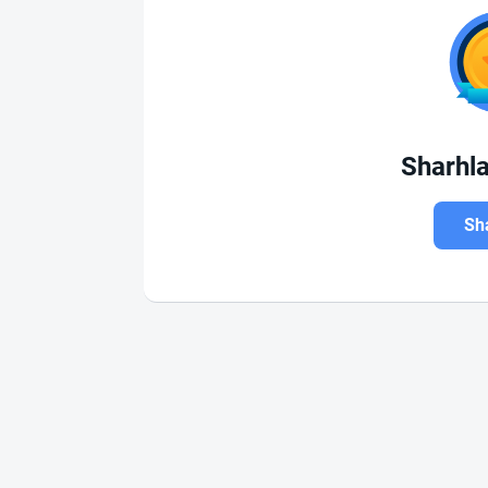
Sharhl
Sha