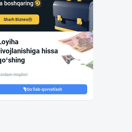
a boshqaring
Sharh Biznes
Loyiha
rivojlanishiga hissa
qo‘shing
ordam miqdori
Qo‘llab-quvvatlash