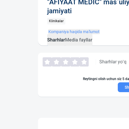
"AFIYAAT MEDIC" mas`uliy
jamiyati
Klinikalar
Kompaniya haqida ma'lumot
Sharhlar
Media fayllar
Sharhlar yo‘q
Reytingni olish uchun siz 5 da
Sh