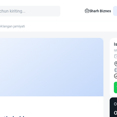
Sharh Biznes
eklangan jamiyati
I
Is
O
O