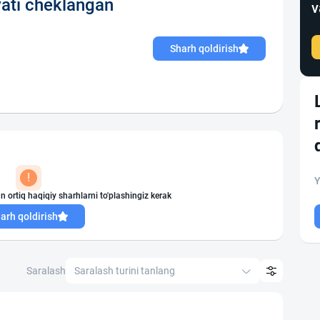
ati cheklangan
v
Sharh qoldirish
!
Y
n ortiq haqiqiy sharhlarni to'plashingiz kerak
arh qoldirish
Saralash
Saralash turini tanlang