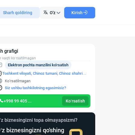
Sharh qoldiring
O'z
Kirish
sh grafigi
h vaqti ko‘rsatilmagan
Elektron pochta manzilini ko'rsatish
Toshkent viloyati, Chinoz tumani, Chinoz shahri
Xo'ja mahallasi, Beruniy ko'chasi, 27 a-uy
Ko‘rsatilmagan
Siz ushbu tashkilotning egasimisiz?
+998 99 405 ...
Ko‘rsatish
‘z biznesingizni topa olmayapsizmi?
‘z biznesingizni qo'shing