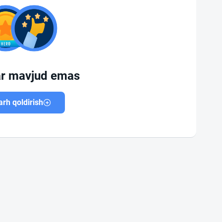
ar mavjud emas
rh qoldirish