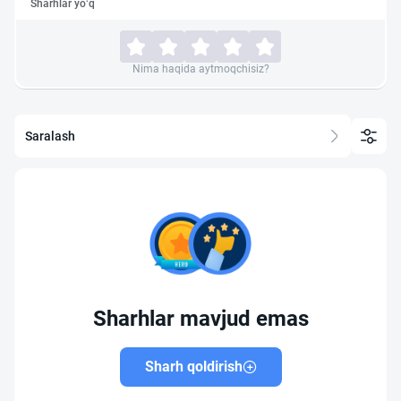
Sharhlar yo‘q
Nima haqida aytmoqchisiz?
Saralash
Sharhlar mavjud emas
Sharh qoldirish