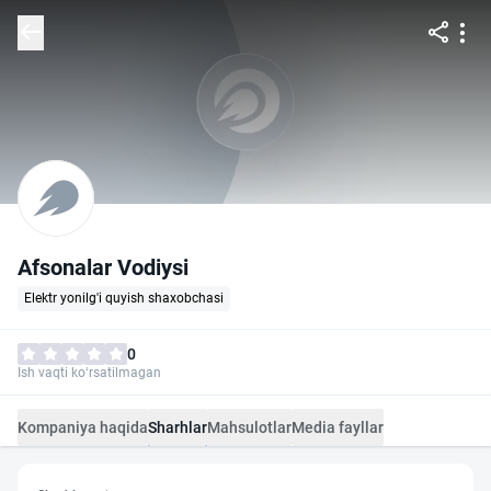
Afsonalar Vodiysi
Elektr yonilg'i quyish shaxobchasi
0
Ish vaqti ko‘rsatilmagan
Kompaniya haqida
Sharhlar
Mahsulotlar
Media fayllar