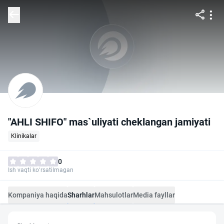
"AHLI SHIFO" mas`uliyati cheklangan jamiyati
Klinikalar
0
Ish vaqti ko‘rsatilmagan
Kompaniya haqida
Sharhlar
Mahsulotlar
Media fayllar