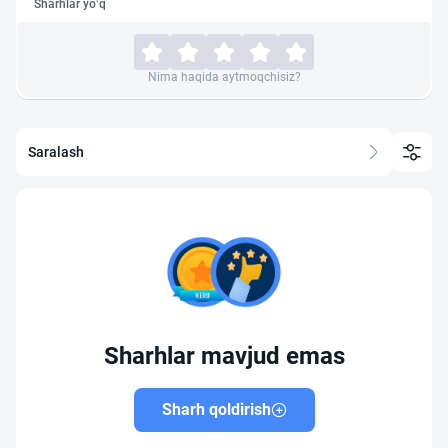
Sharhlar yo‘q
Nima haqida aytmoqchisiz?
Saralash
Sharhlar mavjud emas
Sharh qoldirish