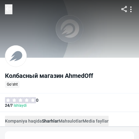
Колбасный магазин AhmedOff
Go‘sht
0
24/7
Ishlaydi
Kompaniya haqida
Sharhlar
Mahsulotlar
Media fayllar