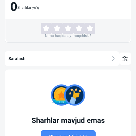
0
Sharhlar yo‘q
Nima haqida aytmoqchisiz?
Saralash
Sharhlar mavjud emas