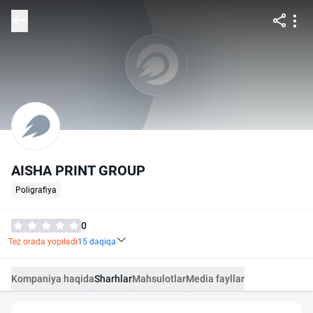
AISHA PRINT GROUP
Poligrafiya
0
Tez orada yopiladi
15
daqiqa
Kompaniya haqida
Sharhlar
Mahsulotlar
Media fayllar