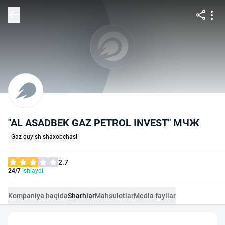
"AL ASADBEK GAZ PETROL INVEST" МЧЖ
Gaz quyish shaxobchasi
2.7
24/7
Ishlaydi
Kompaniya haqida
Sharhlar
Mahsulotlar
Media fayllar