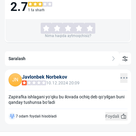
2.7
1 ta sharh
Nima haqida aytmoqchisiz?
Saralash
Javlonbek Norbekov
JN
10.12.2024 20:09
Zapirafka ishlagani yoʻqku bu ilovada ochiq deb qoʻyilgan buni
qanday tushunsa boʻladi
Foydali
7 odam foydali hisobladi