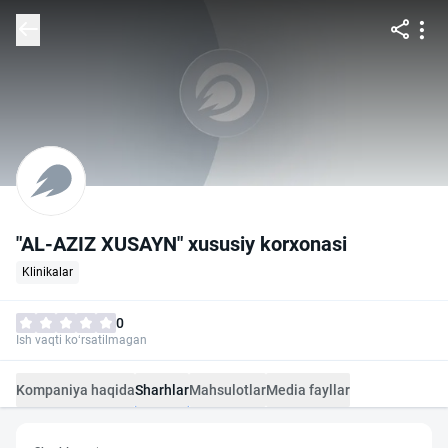
"AL-AZIZ XUSAYN" xususiy korxonasi
Klinikalar
0
Ish vaqti ko‘rsatilmagan
Kompaniya haqida
Sharhlar
Mahsulotlar
Media fayllar