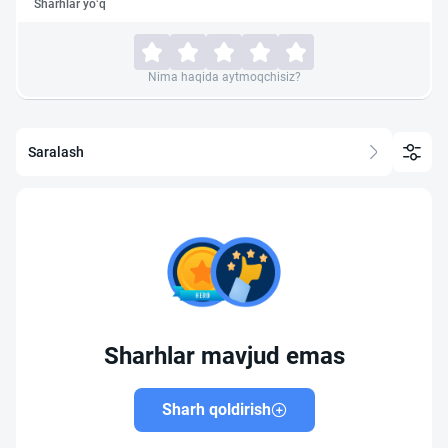
Sharhlar yo‘q
Nima haqida aytmoqchisiz?
Saralash
Sharhlar mavjud emas
Sharh qoldirish