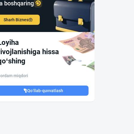
a boshqaring
Sharh Biznes
Loyiha
rivojlanishiga hissa
qo‘shing
ordam miqdori
Qo‘llab-quvvatlash