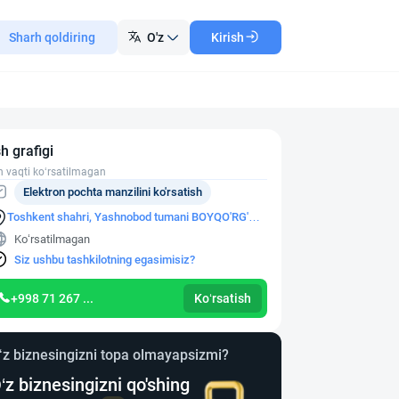
Sharh qoldiring
O'z
Kirish
sh grafigi
h vaqti ko‘rsatilmagan
Elektron pochta manzilini ko'rsatish
Toshkent shahri, Yashnobod tumani BOYQO'RG'ON
KO'CHASI
Ko‘rsatilmagan
Siz ushbu tashkilotning egasimisiz?
+998 71 267 ...
Ko‘rsatish
‘z biznesingizni topa olmayapsizmi?
‘z biznesingizni qo'shing