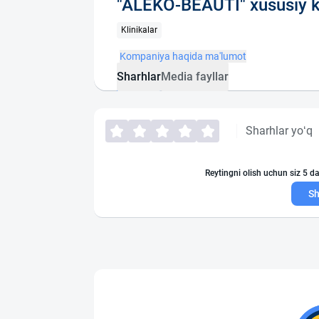
"ALEKO-BEAUTI" xususiy k
Klinikalar
Kompaniya haqida ma'lumot
Sharhlar
Media fayllar
Sharhlar yo‘q
Reytingni olish uchun siz 5 da
Sh