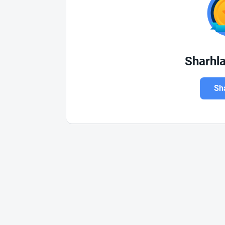
Sharhl
Sha