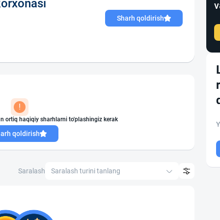
orxonasi
v
Sharh qoldirish
!
n ortiq haqiqiy sharhlarni to'plashingiz kerak
Y
arh qoldirish
Saralash
Saralash turini tanlang