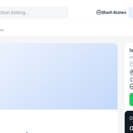
Sharh Biznes
asi
I
Is
O
O