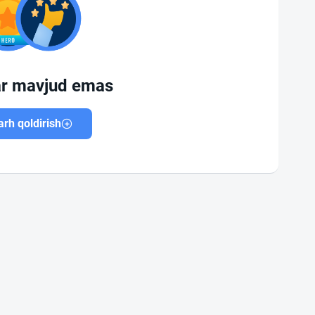
ar mavjud emas
rh qoldirish