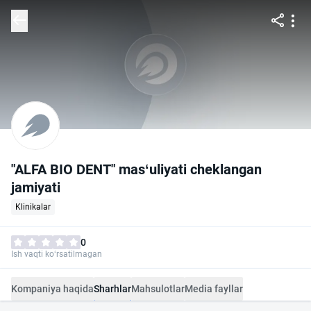
"ALFA BIO DENT" mas‘uliyati cheklangan
jamiyati
Klinikalar
0
Ish vaqti ko‘rsatilmagan
Kompaniya haqida
Sharhlar
Mahsulotlar
Media fayllar