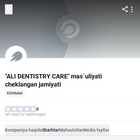
"ALI DENTISTRY CARE" mas`uliyati
cheklangan jamiyati
Klinikalar
0
Ish vaqti ko‘rsatilmagan
Kompaniya haqida
Sharhlar
Mahsulotlar
Media fayllar