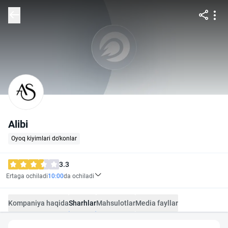
Alibi
Oyoq kiyimlari do'konlar
3.3
Ertaga ochiladi
10:00
da ochiladi
Kompaniya haqida
Sharhlar
Mahsulotlar
Media fayllar