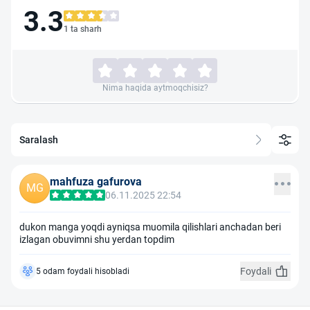
3.3
1 ta sharh
Nima haqida aytmoqchisiz?
Saralash
mahfuza gafurova
MG
06.11.2025 22:54
dukon manga yoqdi ayniqsa muomila qilishlari anchadan beri
izlagan obuvimni shu yerdan topdim
Foydali
5 odam foydali hisobladi