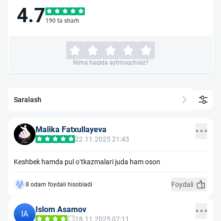
4.7
190 ta sharh
Nima haqida aytmoqchisiz?
Saralash
Malika Fatxullayeva
22.11.2025 21:43
Keshbek hamda pul o’tkazmalari juda ham oson
Foydali
8 odam foydali hisobladi
Islom Asamov
IA
18.11.2025 07:11