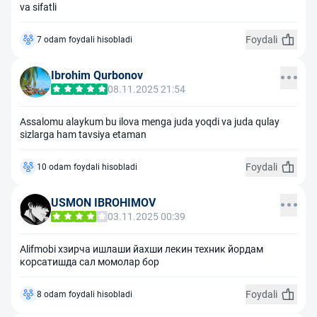
va sifatli
Foydali
7 odam foydali hisobladi
Ibrohim Qurbonov
08.11.2025 21:54
Assalomu alaykum bu ilova menga juda yoqdi va juda qulay
sizlarga ham tavsiya etaman
Foydali
10 odam foydali hisobladi
USMON IBROHIMOV
03.11.2025 00:39
Alifmobi хзирча ишлаши йахши лекин техник йордам
корсатишда сал момолар бор
Foydali
8 odam foydali hisobladi