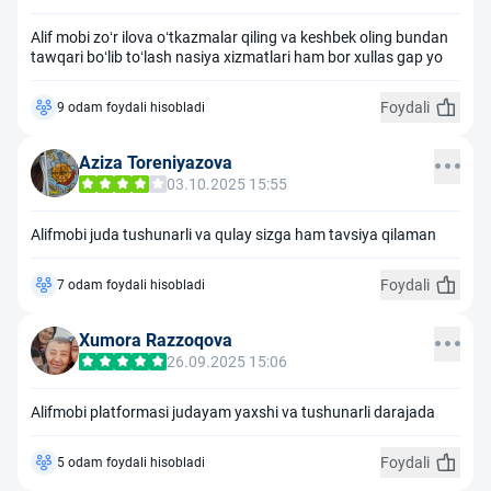
Alif mobi zoʻr ilova oʻtkazmalar qiling va keshbek oling bundan
tawqari boʻlib toʻlash nasiya xizmatlari ham bor xullas gap yo
Foydali
9 odam foydali hisobladi
Aziza Toreniyazova
03.10.2025 15:55
Alifmobi juda tushunarli va qulay sizga ham tavsiya qilaman
Foydali
7 odam foydali hisobladi
Xumora Razzoqova
26.09.2025 15:06
Alifmobi platformasi judayam yaxshi va tushunarli darajada
Foydali
5 odam foydali hisobladi