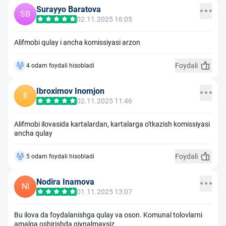
Surayyo Baratova
SB
02.11.2025 16:05
Alifmobi qulay i ancha komissiyasi arzon
Foydali
4 odam foydali hisobladi
Ibroximov Inomjon
II
02.11.2025 11:46
Alifmobi ilovasida kartalardan, kartalarga o'tkazish komissiyasi
ancha qulay
Foydali
5 odam foydali hisobladi
Nodira Inamova
NI
01.11.2025 13:07
Bu ilova da foydalanishga qulay va oson. Komunal tolovlarni
amalga oshirishda qiynalmaysiz.