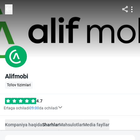
Alifmobi
To'lov tizimlari
4.7
Ertaga ochiladi
09:00
da ochiladi
Kompaniya haqida
Sharhlar
Mahsulotlar
Media fayllar