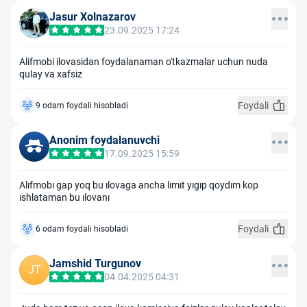
Jasur Xolnazarov
23.09.2025 17:24
Alifmobi ilovasidan foydalanaman o'tkazmalar uchun nuda
qulay va xafsiz
Foydali
9 odam foydali hisobladi
Anonim foydalanuvchi
17.09.2025 15:59
Alıfmobı gap yoq bu ılovaga ancha lımıt yıgıp qoydım kop
ıshlataman bu ılovanı
Foydali
6 odam foydali hisobladi
Jamshid Turgunov
JT
04.04.2025 04:31