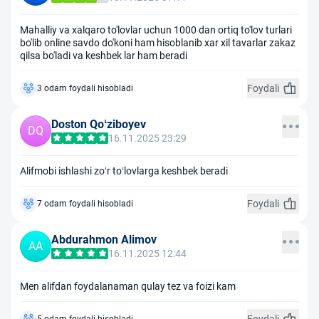
Mahalliy va xalqaro to'lovlar uchun 1000 dan ortiq to'lov turlari
bo'lib online savdo do'koni ham hisoblanib xar xil tavarlar zakaz
qilsa bo'ladi va keshbek lar ham beradi
Foydali
3 odam foydali hisobladi
Doston Qoʻziboyev
DQ
16.11.2025 23:29
Alifmobi ishlashi zoʻr toʻlovlarga keshbek beradi
Foydali
7 odam foydali hisobladi
Abdurahmon Alimov
AA
16.11.2025 12:44
Men alifdan foydalanaman qulay tez va foizi kam
5 odam foydali hisobladi