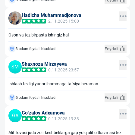
Foydali
Hadicha Muhammadjonova
12.11.2025 15:00
Oson va tez birpasta ishingiz hal
Foydali
3 odam foydali hisobladi
Shaxnoza Mirzayeva
SM
10.11.2025 23:57
Ishlash tezligi yuqori hammaga tafsiya beraman
Foydali
5 odam foydali hisobladi
Goʻzaloy Adxamova
GA
10.11.2025 19:33
Alif ilovasi juda zoʻr keshbeklarga gap yoʻq alif oʻtkazmasi tez