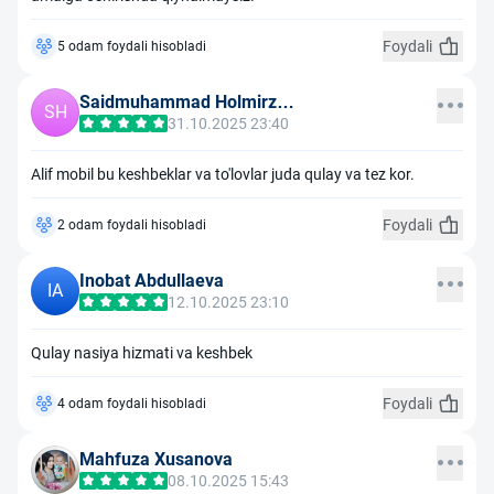
Foydali
5 odam foydali hisobladi
Saidmuhammad Holmirzaev
SH
31.10.2025 23:40
Alif mobil bu keshbeklar va to'lovlar juda qulay va tez kor.
Foydali
2 odam foydali hisobladi
Inobat Abdullaeva
IA
12.10.2025 23:10
Qulay nasiya hizmati va keshbek
Foydali
4 odam foydali hisobladi
Mahfuza Xusanova
08.10.2025 15:43