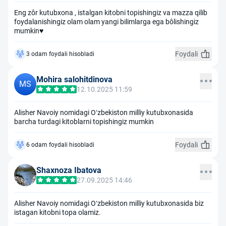
Eng zôr kutubxona , istalgan kitobni topishingiz va mazza qilib
foydalanishingiz olam olam yangi bilimlarga ega bôlishingiz
mumkin♥️
Foydali
3 odam foydali hisobladi
Mohira salohitdinova
MS
12.10.2025 11:59
Alisher Navoiy nomidagi Oʻzbekiston milliy kutubxonasida
barcha turdagi kitoblarni topishingiz mumkin
Foydali
6 odam foydali hisobladi
Shaxnoza Ibatova
27.09.2025 14:46
Alisher Navoiy nomidagi Oʻzbekiston milliy kutubxonasida biz
istagan kitobni topa olamiz.