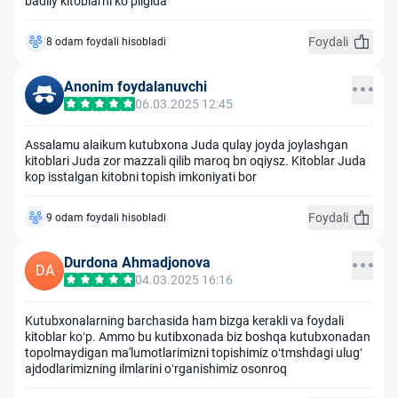
badiiy kitoblarni koʻpligida
Foydali
8 odam foydali hisobladi
Anonim foydalanuvchi
06.03.2025 12:45
Assalamu alaikum kutubxona Juda qulay joyda joylashgan
kitoblari Juda zor mazzali qilib maroq bn oqiysz. Kitoblar Juda
kop isstalgan kitobni topish imkoniyati bor
Foydali
9 odam foydali hisobladi
Durdona Ahmadjonova
DA
04.03.2025 16:16
Kutubxonalarning barchasida ham bizga kerakli va foydali
kitoblar koʻp. Ammo bu kutibxonada biz boshqa kutubxonadan
topolmaydigan ma'lumotlarimizni topishimiz oʻtmshdagi ulugʻ
ajdodlarimizning ilmlarini oʻrganishimiz osonroq