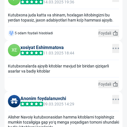
14.03.2025 19:36
Kutubxona juda katta va shinam, hoxlagan kitobingizni bu
yerdan topasiz, jaxon adabiyotlari ham ko'p hammasi ajoyib.
Foydali
5 odam foydali hisobladi
xosiyat Eshimmatova
XE
11.03.2025 18:44
Kutubxonalarda ajoyib kitoblar mavjud bir biridan qiziqarli
asarlar va badiy kitoblar
Foydali
Anonim foydalanuvchi
09.03.2025 14:29
Alisher Navoiy kutubxonasidan hamma kitoblarni topishingiz
mumkin tozaligiga gap yoʻq menga yoqadigan tomoni shundaki