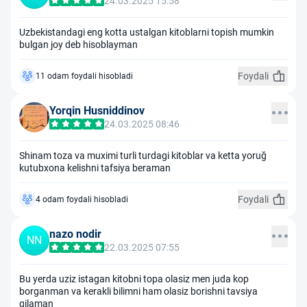
24.03.2025 15:58
Uzbekistandagi eng kotta ustalgan kitoblarni topish mumkin
bulgan joy deb hisoblayman
Foydali
11 odam foydali hisobladi
Yorqin Husniddinov
24.03.2025 08:46
Shinam toza va muximi turli turdagi kitoblar va ketta yoruğ
kutubxona kelishni tafsiya beraman
Foydali
4 odam foydali hisobladi
nazo nodir
NN
22.03.2025 07:55
Bu yerda uziz istagan kitobni topa olasiz men juda kop
borganman va kerakli bilimni ham olasiz borishni tavsiya
qilaman