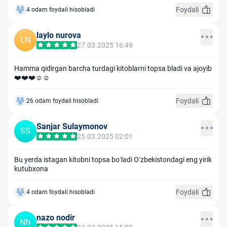
Foydali
4 odam foydali hisobladi
laylo nurova
LN
27.03.2025 16:49
Hamma qidirgan barcha turdagi kitoblarni topsa bladi va ajoyib
❤️❤️❤️☺️☺️
Foydali
26 odam foydali hisobladi
Sanjar Sulaymonov
SS
25.03.2025 02:01
Bu yerda istagan kitobni topsa boʻladi Oʻzbekistondagi eng yirik
kutubxona
Foydali
4 odam foydali hisobladi
nazo nodir
NN