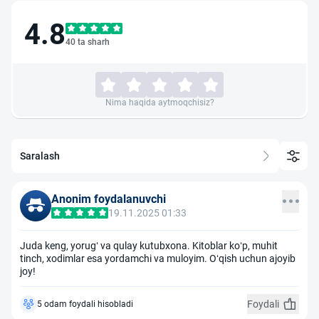
4.8
40 ta sharh
Nima haqida aytmoqchisiz?
Saralash
Anonim foydalanuvchi
19.11.2025 01:33
Juda keng, yorug‘ va qulay kutubxona. Kitoblar ko‘p, muhit
tinch, xodimlar esa yordamchi va muloyim. O‘qish uchun ajoyib
joy!
Foydali
5 odam foydali hisobladi