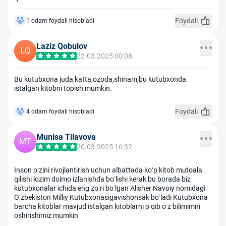
Foydali
1 odam foydali hisobladi
Laziz Qobulov
LQ
22.03.2025 00:08
Bu kutubxona juda katta,ozoda,shinam,bu kutubxonda
istalgan kitobni topish mumkin.
Foydali
4 odam foydali hisobladi
Munisa Tilavova
MT
20.03.2025 16:32
Inson oʻzini rivojlantirish uchun albattada koʻp kitob mutoala
qilishi lozim doimo izlanishda boʻlishi kerak bu borada biz
kutubxonalar ichida eng zoʻri boʻlgan Alisher Navoiy nomidagi
Oʻzbekiston Milliy Kutubxonasigavishonsak boʻladi Kutubxona
barcha kitoblar mavjud istalgan kitoblarni oʻqib oʻz bilimimni
oshirishimiz mumkin