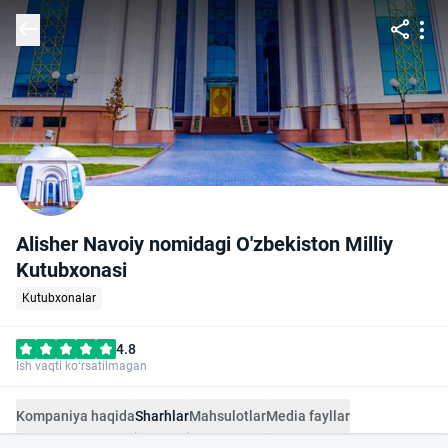
Alisher Navoiy nomidagi O'zbekiston Milliy
Kutubxonasi
Kutubxonalar
4.8
Ish vaqti ko‘rsatilmagan
Kompaniya haqida
Sharhlar
Mahsulotlar
Media fayllar