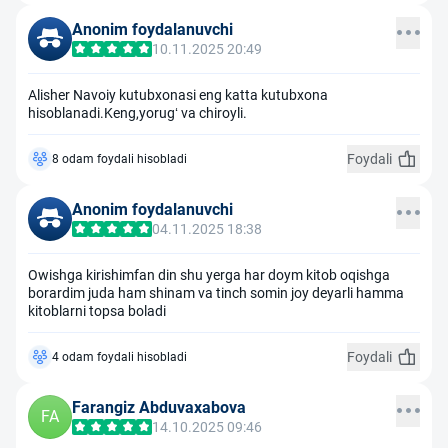
Anonim foydalanuvchi
10.11.2025 20:49
Alisher Navoiy kutubxonasi eng katta kutubxona
hisoblanadi.Keng,yorugʻ va chiroyli.
Foydali
8 odam foydali hisobladi
Anonim foydalanuvchi
04.11.2025 18:38
Owishga kirishimfan din shu yerga har doym kitob oqishga
borardim juda ham shinam va tinch somin joy deyarli hamma
kitoblarni topsa boladi
Foydali
4 odam foydali hisobladi
Farangiz Abduvaxabova
FA
14.10.2025 09:46