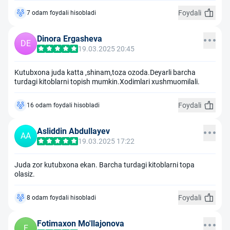
Foydali
7 odam foydali hisobladi
Dinora Ergasheva
DE
19.03.2025 20:45
Kutubxona juda katta ,shinam,toza ozoda.Deyarli barcha
turdagi kitoblarni topish mumkin.Xodimlari xushmuomilali.
Foydali
16 odam foydali hisobladi
Asliddin Abdullayev
AA
19.03.2025 17:22
Juda zor kutubxona ekan. Barcha turdagi kitoblarni topa
olasiz.
Foydali
8 odam foydali hisobladi
Fotimaxon Mo'llajonova
F