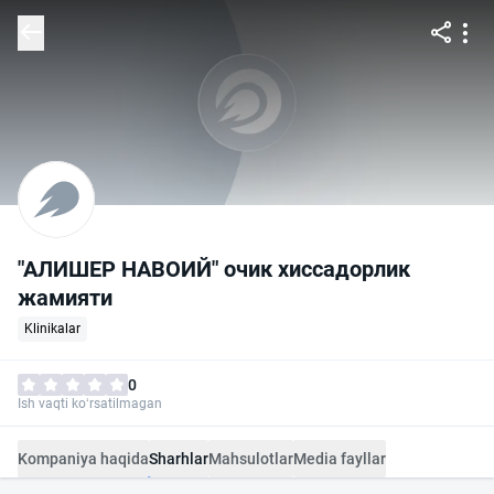
"АЛИШЕР НАВОИЙ" очик хиссадорлик
жамияти
Klinikalar
0
Ish vaqti ko‘rsatilmagan
Kompaniya haqida
Sharhlar
Mahsulotlar
Media fayllar