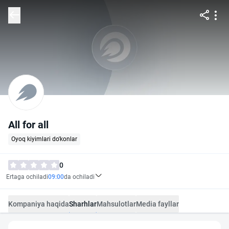
All for all
Oyoq kiyimlari do'konlar
0
Ertaga ochiladi
09:00
da ochiladi
Kompaniya haqida
Sharhlar
Mahsulotlar
Media fayllar