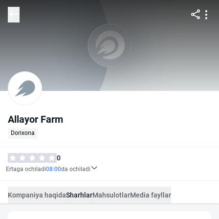
Allayor Farm
Dorixona
0
Ertaga ochiladi
08:00
da ochiladi
Kompaniya haqida
Sharhlar
Mahsulotlar
Media fayllar