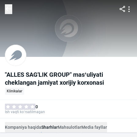
"ALLES SAG'LIK GROUP" mas‘uliyati
cheklangan jamiyat xorijiy korxonasi
Klinikalar
0
Ish vaqti ko‘rsatilmagan
Kompaniya haqida
Sharhlar
Mahsulotlar
Media fayllar