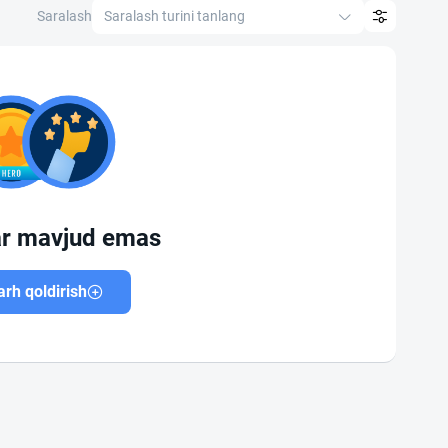
Saralash
Saralash turini tanlang
ar mavjud emas
rh qoldirish