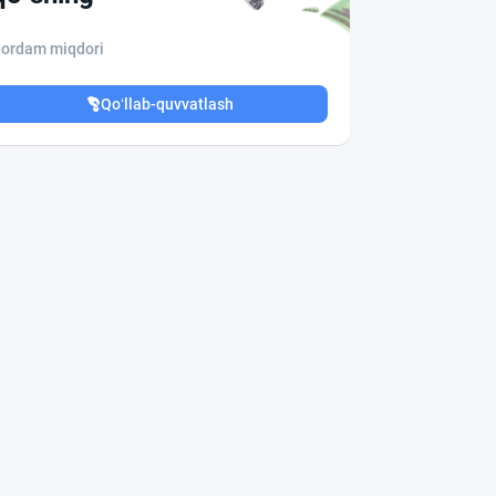
ordam miqdori
Qo‘llab-quvvatlash