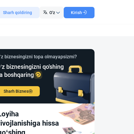
Sharh qoldiring
O'z
Kirish
‘z biznesingizni topa olmayapsizmi?
‘z biznesingizni qo'shing
a boshqaring
Sharh Biznes
Loyiha
rivojlanishiga hissa
qo‘shing