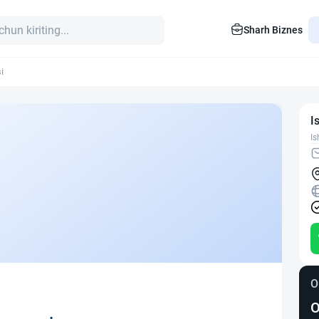
Sharh Biznes
i
I
Is
O
O