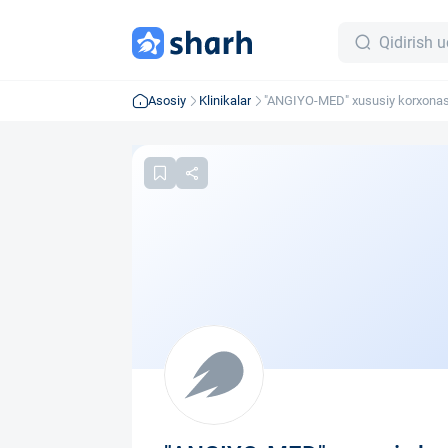
Asosiy
Klinikalar
"ANGIYO-MED" xususiy korxonas