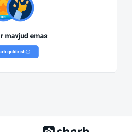
ar mavjud emas
rh qoldirish