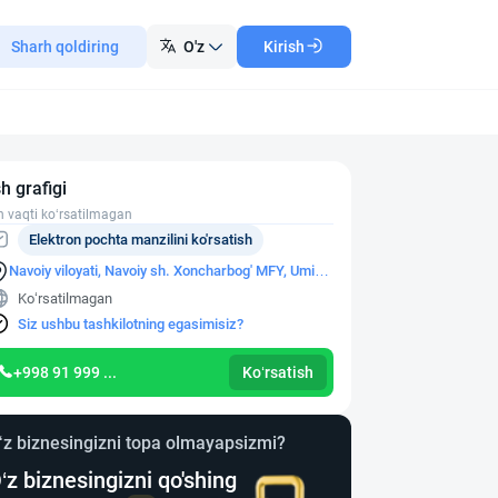
Sharh qoldiring
O'z
Kirish
sh grafigi
h vaqti ko‘rsatilmagan
Elektron pochta manzilini ko'rsatish
Navoiy viloyati, Navoiy sh. Xoncharbog' MFY, Umid
qo‘rg'oni ko'chasi, 530-uy
Ko‘rsatilmagan
Siz ushbu tashkilotning egasimisiz?
+998 91 999 ...
Ko‘rsatish
‘z biznesingizni topa olmayapsizmi?
‘z biznesingizni qo'shing