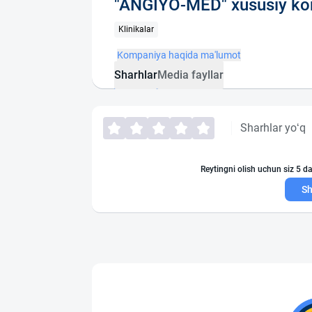
"ANGIYO-MED" xususiy ko
Klinikalar
Kompaniya haqida ma'lumot
Sharhlar
Media fayllar
Sharhlar yo‘q
Reytingni olish uchun siz 5 da
Sh