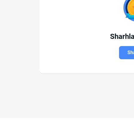
Sharhl
Sha