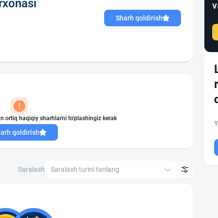
rxonasi
v
Sharh qoldirish
!
n ortiq haqiqiy sharhlarni to'plashingiz kerak
Y
arh qoldirish
Saralash
Saralash turini tanlang