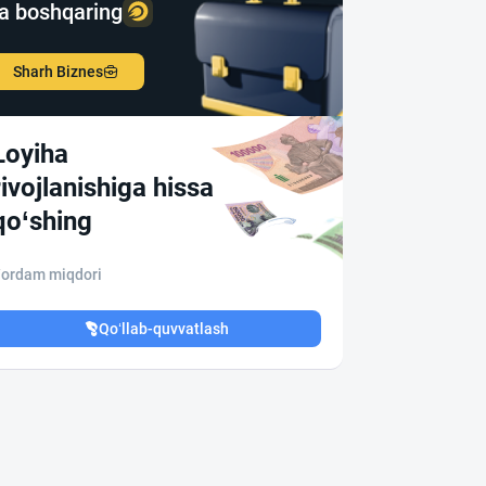
a boshqaring
Sharh Biznes
Loyiha
rivojlanishiga hissa
qo‘shing
ordam miqdori
Qo‘llab-quvvatlash