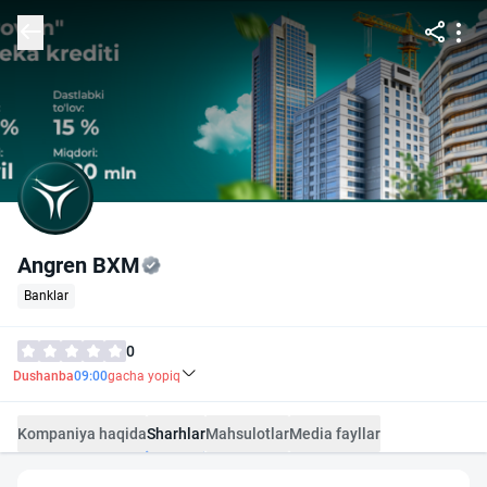
Angren BXM
Banklar
0
Dushanba
09:00
gacha yopiq
Kompaniya haqida
Sharhlar
Mahsulotlar
Media fayllar