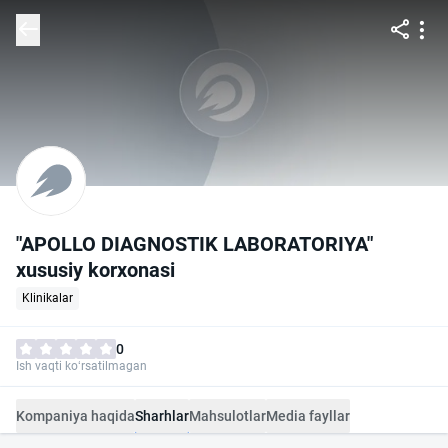
"APOLLO DIAGNOSTIK LABORATORIYA"
xususiy korxonasi
Klinikalar
0
Ish vaqti ko‘rsatilmagan
Kompaniya haqida
Sharhlar
Mahsulotlar
Media fayllar