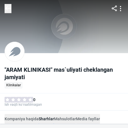
"ARAM KLINIKASI" mas`uliyati cheklangan
jamiyati
Klinikalar
0
Ish vaqti ko‘rsatilmagan
Kompaniya haqida
Sharhlar
Mahsulotlar
Media fayllar