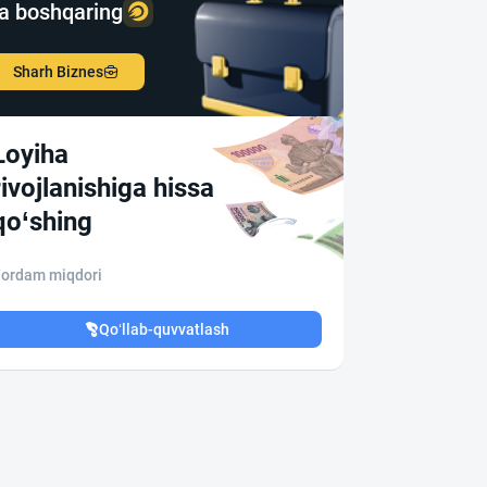
a boshqaring
Sharh Biznes
Loyiha
rivojlanishiga hissa
qo‘shing
ordam miqdori
Qo‘llab-quvvatlash