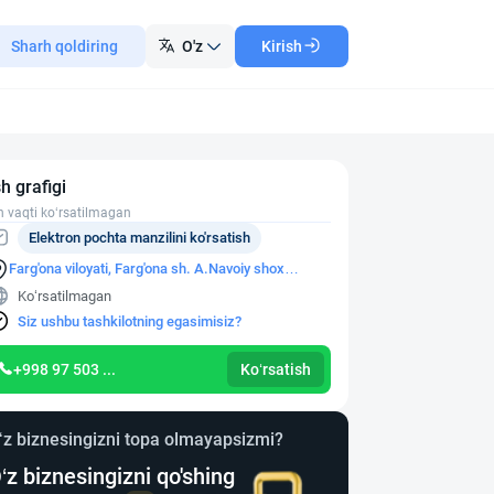
Sharh qoldiring
O'z
Kirish
sh grafigi
h vaqti ko‘rsatilmagan
Elektron pochta manzilini ko'rsatish
Farg'ona viloyati, Farg'ona sh. A.Navoiy shox
ko'chasi, 35-uy, 1-xonadon
Ko‘rsatilmagan
Siz ushbu tashkilotning egasimisiz?
+998 97 503 ...
Ko‘rsatish
‘z biznesingizni topa olmayapsizmi?
‘z biznesingizni qo'shing