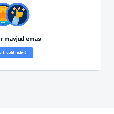
ar mavjud emas
rh qoldirish