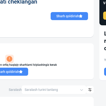
ati cheklangan
v
Sharh qoldirish
!
Y
n ortiq haqiqiy sharhlarni to'plashingiz kerak
arh qoldirish
Saralash
Saralash turini tanlang