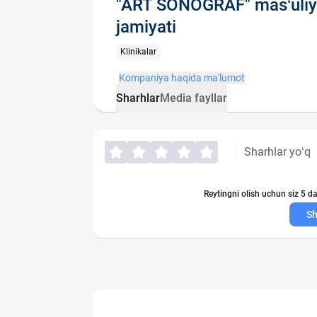
"ART SONOGRAF" mas‘uliy
jamiyati
Klinikalar
Kompaniya haqida ma'lumot
Sharhlar
Media fayllar
Sharhlar yo‘q
Reytingni olish uchun siz 5 da
Sh