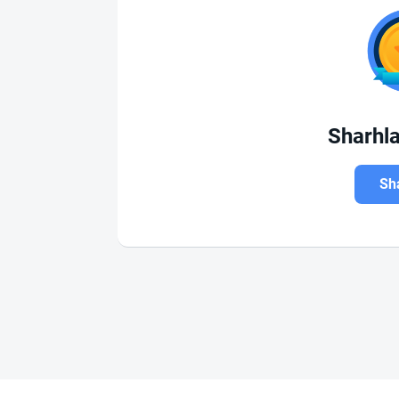
Sharhl
Sha