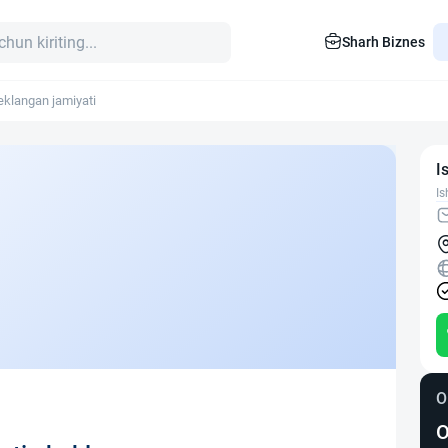
Sharh Biznes
klangan jamiyati
I
Is
O
O