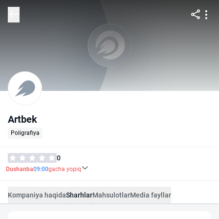
Artbek
Poligrafiya
0
Dushanba
09:00
gacha yopiq
Kompaniya haqida
Sharhlar
Mahsulotlar
Media fayllar